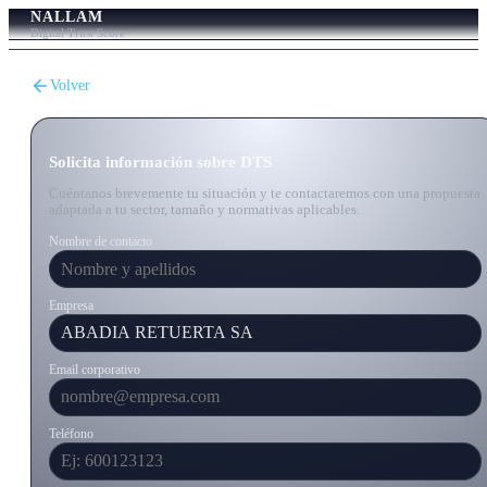
NALLAM
Digital Trust Score
Volver
Solicita información sobre DTS
Cuéntanos brevemente tu situación y te contactaremos con una propuesta
adaptada a tu sector, tamaño y normativas aplicables.
Nombre de contacto
Empresa
Email corporativo
Teléfono