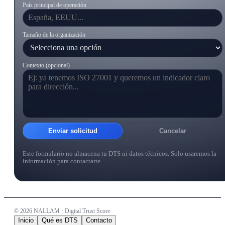
País principal de operación
Tamaño de la organización
Contexto (opcional)
Enviar solicitud
Cancelar
Este formulario no almacena tu DTS ni datos técnicos. Solo usaremos la
información para contactarte.
©
2026
NALLAM · Digital Trust Score
Inicio
Qué es DTS
Contacto