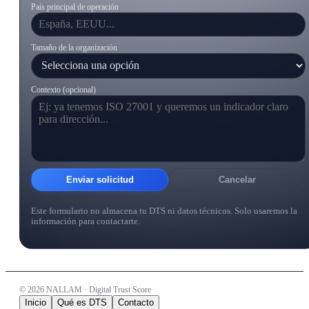
País principal de operación
Tamaño de la organización
Contexto (opcional)
Enviar solicitud
Cancelar
Este formulario no almacena tu DTS ni datos técnicos. Solo usaremos la
información para contactarte.
©
2026
NALLAM · Digital Trust Score
Inicio
Qué es DTS
Contacto