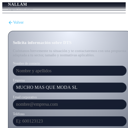
NALLAM
Digital Trust Score
Volver
Solicita información sobre DTS
Cuéntanos brevemente tu situación y te contactaremos con una propuesta
adaptada a tu sector, tamaño y normativas aplicables.
Nombre de contacto
Empresa
Email corporativo
Teléfono