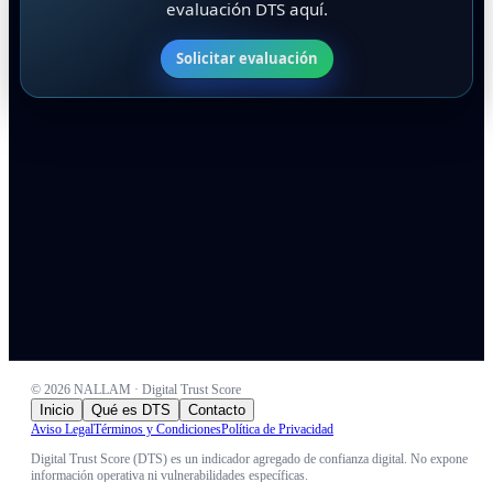
evaluación DTS aquí.
Solicitar evaluación
©
2026
NALLAM · Digital Trust Score
Inicio
Qué es DTS
Contacto
Aviso Legal
Términos y Condiciones
Política de Privacidad
Digital Trust Score (DTS) es un indicador agregado de confianza digital. No expone
información operativa ni vulnerabilidades específicas.