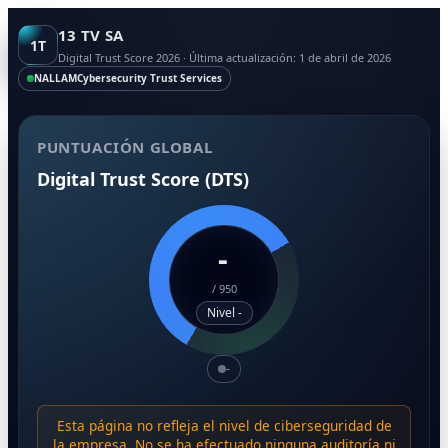
13 TV SA
1T
Digital Trust Score 2026 · Última actualización: 1 de abril de 2026
NALLAM
Cybersecurity Trust Services
PUNTUACIÓN GLOBAL
Digital Trust Score (DTS)
-
/
950
Nivel -
-
Esta página no refleja el nivel de ciberseguridad de
la empresa. No se ha efectuado ninguna auditoría ni