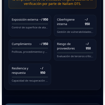
verificación por parte de Nallam DTS.
Exposición externa
-
/ 950
Ciberhigiene
-
/
interna
950
Control de superficie de ataque pública
Gestión de vulnerabilidades y actualizaciones
Cumplimiento
-
/ 950
Riesgo de
-
/
proveedores
950
Políticas, procedimientos y normativas
Evaluación de terceros críticos
Resiliencia y
-
/
respuesta
950
Capacidad de recuperación ante incidentes