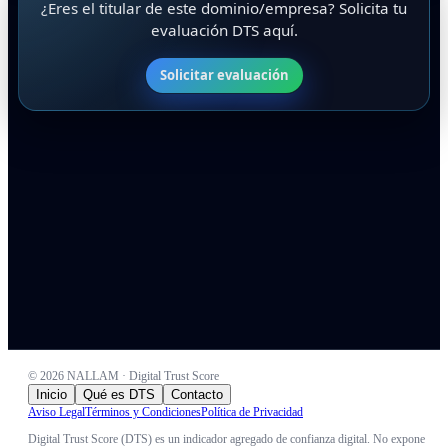
¿Eres el titular de este dominio/empresa? Solicita tu
evaluación DTS aquí.
Solicitar evaluación
©
2026
NALLAM · Digital Trust Score
Inicio
Qué es DTS
Contacto
Aviso Legal
Términos y Condiciones
Política de Privacidad
Digital Trust Score (DTS) es un indicador agregado de confianza digital. No expone