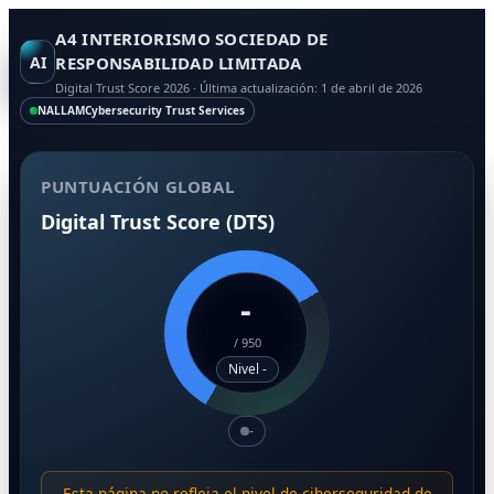
A4 INTERIORISMO SOCIEDAD DE
AI
RESPONSABILIDAD LIMITADA
Digital Trust Score 2026 · Última actualización: 1 de abril de 2026
NALLAM
Cybersecurity Trust Services
PUNTUACIÓN GLOBAL
Digital Trust Score (DTS)
-
/
950
Nivel -
-
Esta página no refleja el nivel de ciberseguridad de