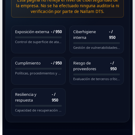
la empresa. No se ha efectuado ninguna auditoría ni
verificación por parte de Nallam DTS.
Exposición externa
-
/ 950
Ciberhigiene
-
/
interna
950
Control de superficie de ataque pública
Gestión de vulnerabilidades y actualizaciones
Cumplimiento
-
/ 950
Riesgo de
-
/
proveedores
950
Políticas, procedimientos y normativas
Evaluación de terceros críticos
Resiliencia y
-
/
respuesta
950
Capacidad de recuperación ante incidentes