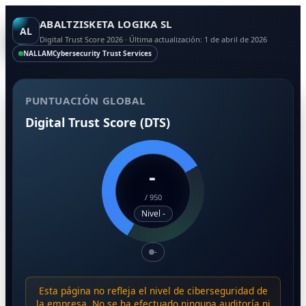
ABALTZISKETA LOGIKA SL
AL
Digital Trust Score 2026 · Última actualización: 1 de abril de 2026
NALLAM
Cybersecurity Trust Services
PUNTUACIÓN GLOBAL
Digital Trust Score (DTS)
-
/
950
Nivel -
-
Esta página no refleja el nivel de ciberseguridad de
la empresa. No se ha efectuado ninguna auditoría ni