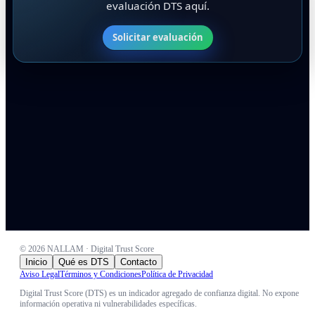
evaluación DTS aquí.
Solicitar evaluación
©
2026
NALLAM · Digital Trust Score
Inicio
Qué es DTS
Contacto
Aviso Legal
Términos y Condiciones
Política de Privacidad
Digital Trust Score (DTS) es un indicador agregado de confianza digital. No expone
información operativa ni vulnerabilidades específicas.