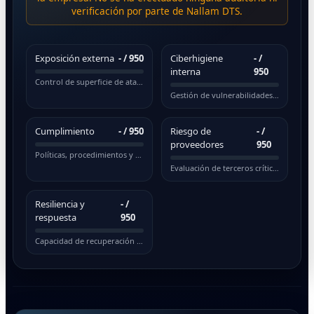
verificación por parte de Nallam DTS.
Exposición externa
-
/ 950
Ciberhigiene
-
/
interna
950
Control de superficie de ataque pública
Gestión de vulnerabilidades y actualizaciones
Cumplimiento
-
/ 950
Riesgo de
-
/
proveedores
950
Políticas, procedimientos y normativas
Evaluación de terceros críticos
Resiliencia y
-
/
respuesta
950
Capacidad de recuperación ante incidentes