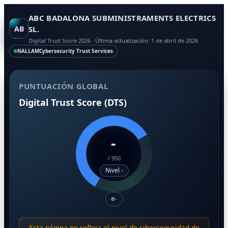
ABC BADALONA SUBMINISTRAMENTS ELECTRICS
AB
SL.
Digital Trust Score 2026 · Última actualización: 1 de abril de 2026
NALLAM
Cybersecurity Trust Services
PUNTUACIÓN GLOBAL
Digital Trust Score (DTS)
-
/
950
Nivel -
-
Esta página no refleja el nivel de ciberseguridad de