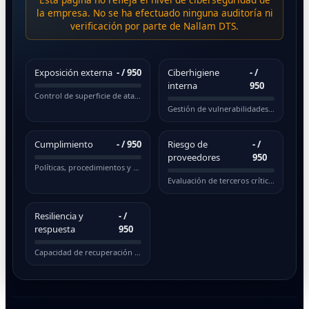
la empresa. No se ha efectuado ninguna auditoría ni
verificación por parte de Nallam DTS.
Exposición externa
-
/ 950
Ciberhigiene
-
/
interna
950
Control de superficie de ataque pública
Gestión de vulnerabilidades y actualizaciones
Cumplimiento
-
/ 950
Riesgo de
-
/
proveedores
950
Políticas, procedimientos y normativas
Evaluación de terceros críticos
Resiliencia y
-
/
respuesta
950
Capacidad de recuperación ante incidentes