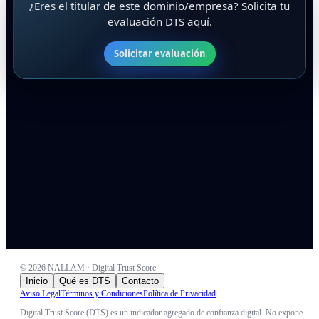
¿Eres el titular de este dominio/empresa? Solicita tu
evaluación DTS aquí.
Solicitar evaluación
©
2026
NALLAM · Digital Trust Score
Inicio
Qué es DTS
Contacto
Aviso Legal
Términos y Condiciones
Política de Privacidad
Digital Trust Score (DTS) es un indicador agregado de confianza digital. No expone