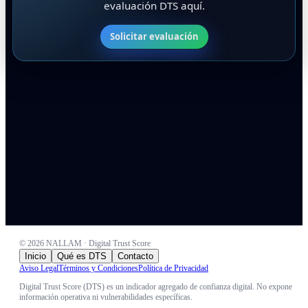
evaluación DTS aquí.
Solicitar evaluación
©
2026
NALLAM · Digital Trust Score
Inicio
Qué es DTS
Contacto
Aviso Legal
Términos y Condiciones
Política de Privacidad
Digital Trust Score (DTS) es un indicador agregado de confianza digital. No expone
información operativa ni vulnerabilidades específicas.