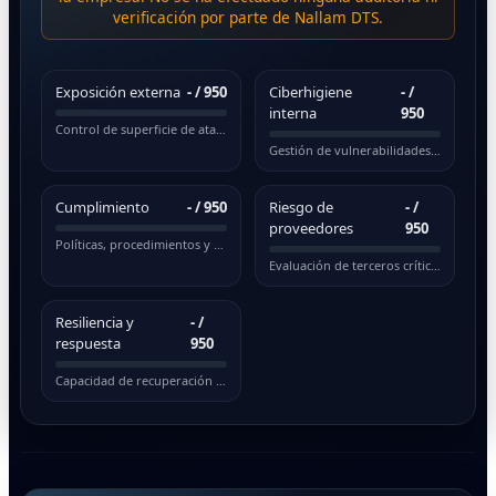
verificación por parte de Nallam DTS.
Exposición externa
-
/ 950
Ciberhigiene
-
/
interna
950
Control de superficie de ataque pública
Gestión de vulnerabilidades y actualizaciones
Cumplimiento
-
/ 950
Riesgo de
-
/
proveedores
950
Políticas, procedimientos y normativas
Evaluación de terceros críticos
Resiliencia y
-
/
respuesta
950
Capacidad de recuperación ante incidentes