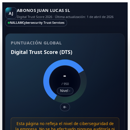
ABONOS JUAN LUCAS SL
AJ
Digital Trust Score 2026 · Última actualización: 1 de abril de 2026
NALLAM
Cybersecurity Trust Services
PUNTUACIÓN GLOBAL
Digital Trust Score (DTS)
-
/
950
Nivel -
-
Esta página no refleja el nivel de ciberseguridad de
la empresa. No se ha efectuado ninguna auditoría ni