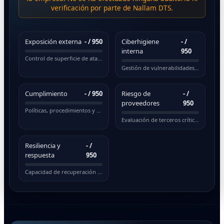
verificación por parte de Nallam DTS.
Exposición externa
-
/ 950
Ciberhigiene
-
/
interna
950
Control de superficie de ataque pública
Gestión de vulnerabilidades y actualizaciones
Cumplimiento
-
/ 950
Riesgo de
-
/
proveedores
950
Políticas, procedimientos y normativas
Evaluación de terceros críticos
Resiliencia y
-
/
respuesta
950
Capacidad de recuperación ante incidentes