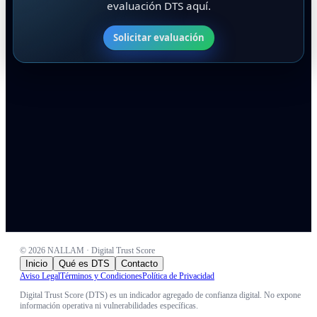
evaluación DTS aquí.
Solicitar evaluación
©
2026
NALLAM · Digital Trust Score
Inicio
Qué es DTS
Contacto
Aviso Legal
Términos y Condiciones
Política de Privacidad
Digital Trust Score (DTS) es un indicador agregado de confianza digital. No expone
información operativa ni vulnerabilidades específicas.