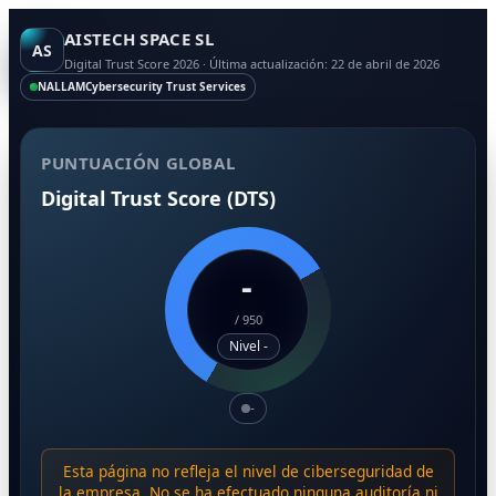
AISTECH SPACE SL
AS
Digital Trust Score 2026 · Última actualización: 22 de abril de 2026
NALLAM
Cybersecurity Trust Services
PUNTUACIÓN GLOBAL
Digital Trust Score (DTS)
-
/
950
Nivel -
-
Esta página no refleja el nivel de ciberseguridad de
la empresa. No se ha efectuado ninguna auditoría ni