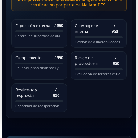
verificación por parte de Nallam DTS.
Exposición externa
-
/ 950
Ciberhigiene
-
/
interna
950
Control de superficie de ataque pública
Gestión de vulnerabilidades y actualizaciones
Cumplimiento
-
/ 950
Riesgo de
-
/
proveedores
950
Políticas, procedimientos y normativas
Evaluación de terceros críticos
Resiliencia y
-
/
respuesta
950
Capacidad de recuperación ante incidentes