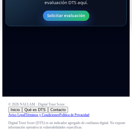
evaluación DTS aquí.
Solicitar evaluación
©
2026
NALLAM · Digital Trust Score
Inicio
Qué es DTS
Contacto
Aviso Legal
Términos y Condiciones
Política de Privacidad
Digital Trust Score (DTS) es un indicador agregado de confianza digital. No expone
información operativa ni vulnerabilidades específicas.