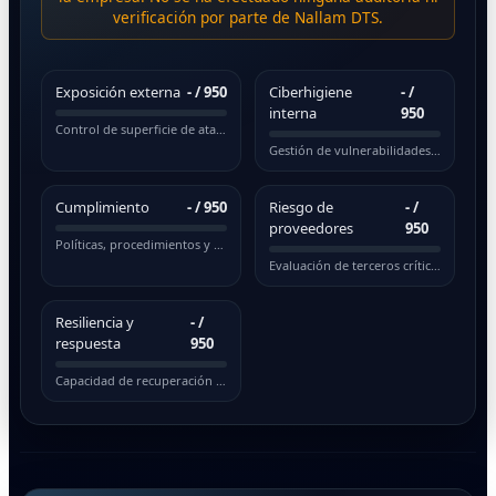
verificación por parte de Nallam DTS.
Exposición externa
-
/ 950
Ciberhigiene
-
/
interna
950
Control de superficie de ataque pública
Gestión de vulnerabilidades y actualizaciones
Cumplimiento
-
/ 950
Riesgo de
-
/
proveedores
950
Políticas, procedimientos y normativas
Evaluación de terceros críticos
Resiliencia y
-
/
respuesta
950
Capacidad de recuperación ante incidentes