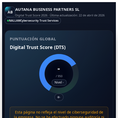
AUTANA BUSINESS PARTNERS SL
AB
Digital Trust Score 2026 · Última actualización: 22 de abril de 2026
NALLAM
Cybersecurity Trust Services
PUNTUACIÓN GLOBAL
Digital Trust Score (DTS)
-
/
950
Nivel -
-
Esta página no refleja el nivel de ciberseguridad de
la empresa. No se ha efectuado ninguna auditoría ni