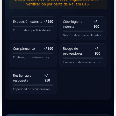
verificación por parte de Nallam DTS.
Exposición externa
-
/ 950
Ciberhigiene
-
/
interna
950
Control de superficie de ataque pública
Gestión de vulnerabilidades y actualizaciones
Cumplimiento
-
/ 950
Riesgo de
-
/
proveedores
950
Políticas, procedimientos y normativas
Evaluación de terceros críticos
Resiliencia y
-
/
respuesta
950
Capacidad de recuperación ante incidentes