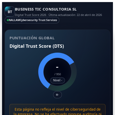
BUSINESS TIC CONSULTORIA SL
BT
Digital Trust Score 2026 · Última actualización: 22 de abril de 2026
NALLAM
Cybersecurity Trust Services
PUNTUACIÓN GLOBAL
Digital Trust Score (DTS)
-
/
950
Nivel -
-
Esta página no refleja el nivel de ciberseguridad de
la empresa. No se ha efectuado ninguna auditoría ni