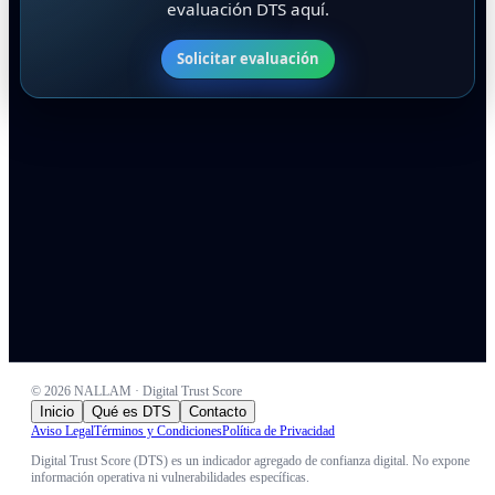
evaluación DTS aquí.
Solicitar evaluación
©
2026
NALLAM · Digital Trust Score
Inicio
Qué es DTS
Contacto
Aviso Legal
Términos y Condiciones
Política de Privacidad
Digital Trust Score (DTS) es un indicador agregado de confianza digital. No expone
información operativa ni vulnerabilidades específicas.