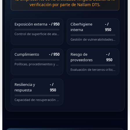
verificación por parte de Nallam DTS.
Exposición externa
-
/ 950
Ciberhigiene
-
/
interna
950
Control de superficie de ataque pública
Gestión de vulnerabilidades y actualizaciones
Cumplimiento
-
/ 950
Riesgo de
-
/
proveedores
950
Políticas, procedimientos y normativas
Evaluación de terceros críticos
Resiliencia y
-
/
respuesta
950
Capacidad de recuperación ante incidentes