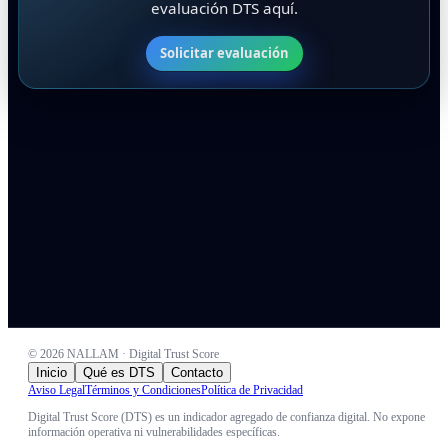
evaluación DTS aquí.
Solicitar evaluación
©
2026
NALLAM · Digital Trust Score
Inicio
Qué es DTS
Contacto
Aviso Legal
Términos y Condiciones
Política de Privacidad
Digital Trust Score (DTS) es un indicador agregado de confianza digital. No expone
información operativa ni vulnerabilidades específicas.