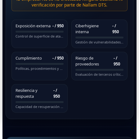
verificación por parte de Nallam DTS.
Exposición externa
-
/ 950
Ciberhigiene
-
/
interna
950
Control de superficie de ataque pública
Gestión de vulnerabilidades y actualizaciones
Cumplimiento
-
/ 950
Riesgo de
-
/
proveedores
950
Políticas, procedimientos y normativas
Evaluación de terceros críticos
Resiliencia y
-
/
respuesta
950
Capacidad de recuperación ante incidentes