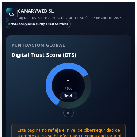
CANARYWEB SL
CS
Digital Trust Score 2026 · Última actualización: 22 de abril de 2026
NALLAM
Cybersecurity Trust Services
PUNTUACIÓN GLOBAL
Digital Trust Score (DTS)
-
/
950
Nivel -
-
Esta página no refleja el nivel de ciberseguridad de
la empresa. No se ha efectuado ninguna auditoría ni