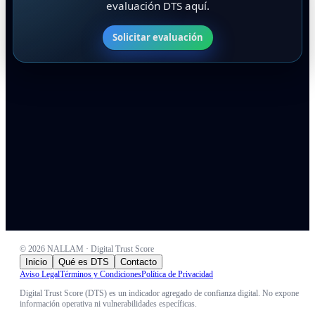
evaluación DTS aquí.
Solicitar evaluación
©
2026
NALLAM · Digital Trust Score
Inicio
Qué es DTS
Contacto
Aviso Legal
Términos y Condiciones
Política de Privacidad
Digital Trust Score (DTS) es un indicador agregado de confianza digital. No expone
información operativa ni vulnerabilidades específicas.