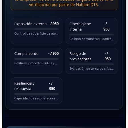
verificación por parte de Nallam DTS.
Exposición externa
-
/ 950
Ciberhigiene
-
/
interna
950
Control de superficie de ataque pública
Gestión de vulnerabilidades y actualizaciones
Cumplimiento
-
/ 950
Riesgo de
-
/
proveedores
950
Políticas, procedimientos y normativas
Evaluación de terceros críticos
Resiliencia y
-
/
respuesta
950
Capacidad de recuperación ante incidentes