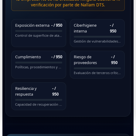
verificación por parte de Nallam DTS.
Exposición externa
-
/ 950
Ciberhigiene
-
/
interna
950
Control de superficie de ataque pública
Gestión de vulnerabilidades y actualizaciones
Cumplimiento
-
/ 950
Riesgo de
-
/
proveedores
950
Políticas, procedimientos y normativas
Evaluación de terceros críticos
Resiliencia y
-
/
respuesta
950
Capacidad de recuperación ante incidentes