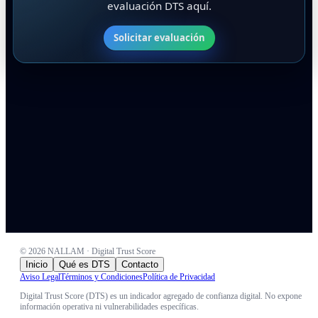
evaluación DTS aquí.
Solicitar evaluación
©
2026
NALLAM · Digital Trust Score
Inicio
Qué es DTS
Contacto
Aviso Legal
Términos y Condiciones
Política de Privacidad
Digital Trust Score (DTS) es un indicador agregado de confianza digital. No expone
información operativa ni vulnerabilidades específicas.