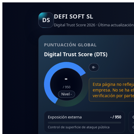
DEFI SOFT SL
DS
Digital Trust Score 2026 · Última actualización
PUNTUACIÓN GLOBAL
Digital Trust Score (DTS)
-
-
Esta página no reflej
/
950
empresa. No se ha ef
Nivel -
verificación por par
Exposición externa
-
/ 950
Control de superficie de ataque pública
G