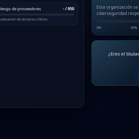
Esta organización se
Riesgo de proveedores
-
/ 950
ciberseguridad respe
valuación de terceros críticos
0%
50%
¿Eres el titul