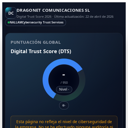
DRAGONET COMUNICACIONES SL
DC
Digital Trust Score 2026 · Última actualización: 22 de abril de 2026
NALLAM
Cybersecurity Trust Services
PUNTUACIÓN GLOBAL
Digital Trust Score (DTS)
-
/
950
Nivel -
-
Esta página no refleja el nivel de ciberseguridad de
la empresa. No se ha efectuado ninguna auditoría ni