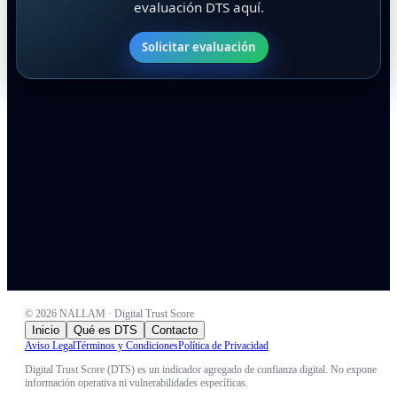
evaluación DTS aquí.
Solicitar evaluación
©
2026
NALLAM · Digital Trust Score
Inicio
Qué es DTS
Contacto
Aviso Legal
Términos y Condiciones
Política de Privacidad
Digital Trust Score (DTS) es un indicador agregado de confianza digital. No expone
información operativa ni vulnerabilidades específicas.