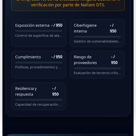
verificación por parte de Nallam DTS.
Exposición externa
-
/ 950
Ciberhigiene
-
/
interna
950
Control de superficie de ataque pública
Gestión de vulnerabilidades y actualizaciones
Cumplimiento
-
/ 950
Riesgo de
-
/
proveedores
950
Políticas, procedimientos y normativas
Evaluación de terceros críticos
Resiliencia y
-
/
respuesta
950
Capacidad de recuperación ante incidentes