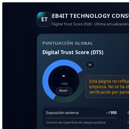
EB4IT TECHNOLOGY CONS
ET
Digital Trust Score 2026 · Última actualización
PUNTUACIÓN GLOBAL
Digital Trust Score (DTS)
-
-
Esta página no reflej
/
950
empresa. No se ha ef
Nivel -
verificación por par
Exposición externa
-
/ 950
Control de superficie de ataque pública
G