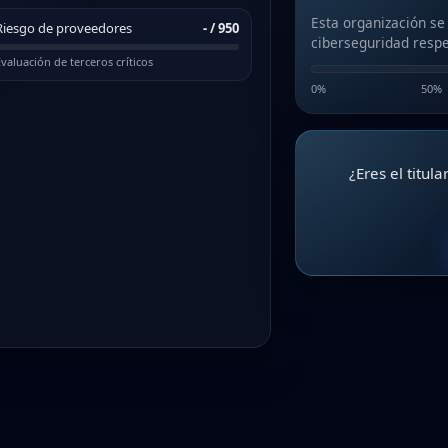
Esta organización se
Riesgo de proveedores
-
/ 950
ciberseguridad respe
valuación de terceros críticos
0%
50%
¿Eres el titul