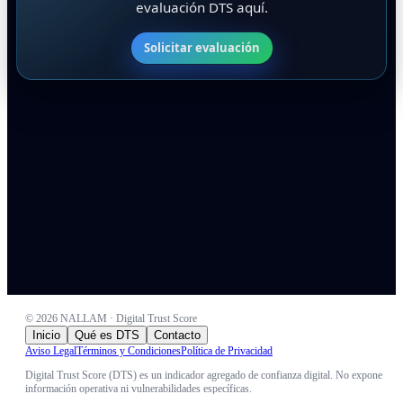
evaluación DTS aquí.
Solicitar evaluación
©
2026
NALLAM · Digital Trust Score
Inicio
Qué es DTS
Contacto
Aviso Legal
Términos y Condiciones
Política de Privacidad
Digital Trust Score (DTS) es un indicador agregado de confianza digital. No expone
información operativa ni vulnerabilidades específicas.