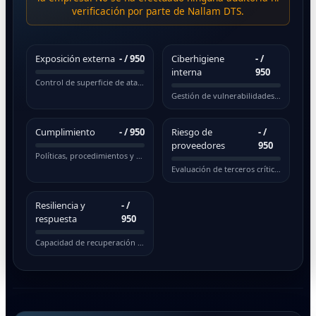
verificación por parte de Nallam DTS.
Exposición externa
-
/ 950
Ciberhigiene
-
/
interna
950
Control de superficie de ataque pública
Gestión de vulnerabilidades y actualizaciones
Cumplimiento
-
/ 950
Riesgo de
-
/
proveedores
950
Políticas, procedimientos y normativas
Evaluación de terceros críticos
Resiliencia y
-
/
respuesta
950
Capacidad de recuperación ante incidentes