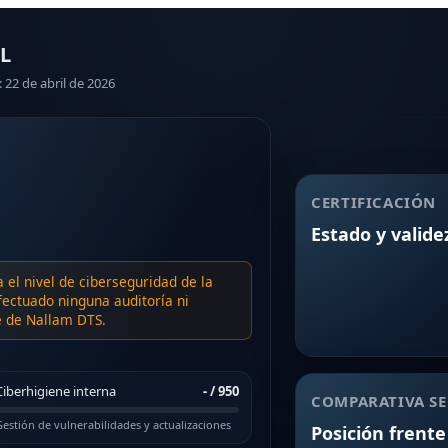
L
: 22 de abril de 2026
CERTIFICACIÓN
Estado y valide
a el nivel de ciberseguridad de la
ectuado ninguna auditoría ni
te de Nallam DTS.
Ciberhigiene interna
-
/ 950
COMPARATIVA SE
estión de vulnerabilidades y actualizaciones
Posición frente