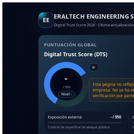
ERALTECH ENGINEERING S
EE
Digital Trust Score 2026 · Última actualización
PUNTUACIÓN GLOBAL
Digital Trust Score (DTS)
-
-
Esta página no reflej
/
950
empresa. No se ha ef
Nivel -
verificación por par
Exposición externa
-
/ 950
Control de superficie de ataque pública
G