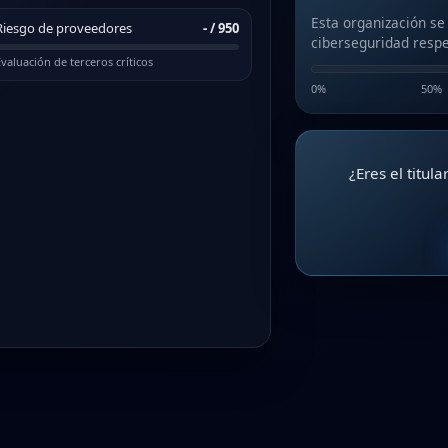
Esta organización se
Riesgo de proveedores
-
/ 950
ciberseguridad respe
valuación de terceros críticos
0%
50%
¿Eres el titul