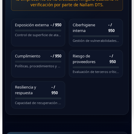
verificación por parte de Nallam DTS.
Exposición externa
-
/ 950
Ciberhigiene
-
/
interna
950
Control de superficie de ataque pública
Gestión de vulnerabilidades y actualizaciones
Cumplimiento
-
/ 950
Riesgo de
-
/
proveedores
950
Políticas, procedimientos y normativas
Evaluación de terceros críticos
Resiliencia y
-
/
respuesta
950
Capacidad de recuperación ante incidentes