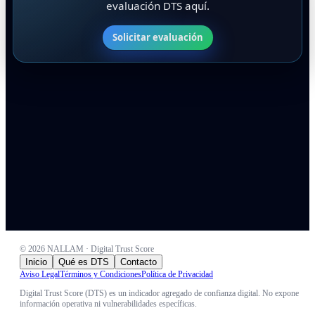
evaluación DTS aquí.
Solicitar evaluación
©
2026
NALLAM · Digital Trust Score
Inicio
Qué es DTS
Contacto
Aviso Legal
Términos y Condiciones
Política de Privacidad
Digital Trust Score (DTS) es un indicador agregado de confianza digital. No expone
información operativa ni vulnerabilidades específicas.