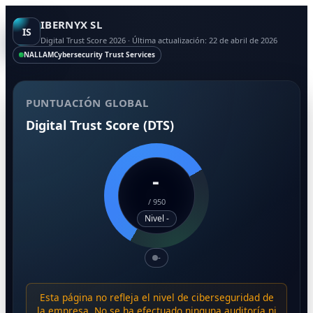
IBERNYX SL
IS
Digital Trust Score 2026 · Última actualización: 22 de abril de 2026
NALLAM
Cybersecurity Trust Services
PUNTUACIÓN GLOBAL
Digital Trust Score (DTS)
-
/
950
Nivel -
-
Esta página no refleja el nivel de ciberseguridad de
la empresa. No se ha efectuado ninguna auditoría ni