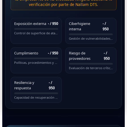
verificación por parte de Nallam DTS.
Exposición externa
-
/ 950
Ciberhigiene
-
/
interna
950
Control de superficie de ataque pública
Gestión de vulnerabilidades y actualizaciones
Cumplimiento
-
/ 950
Riesgo de
-
/
proveedores
950
Políticas, procedimientos y normativas
Evaluación de terceros críticos
Resiliencia y
-
/
respuesta
950
Capacidad de recuperación ante incidentes