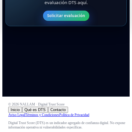
evaluación DTS aquí.
Solicitar evaluación
©
2026
NALLAM · Digital Trust Score
Inicio
Qué es DTS
Contacto
Aviso Legal
Términos y Condiciones
Política de Privacidad
Digital Trust Score (DTS) es un indicador agregado de confianza digital. No expone
información operativa ni vulnerabilidades específicas.