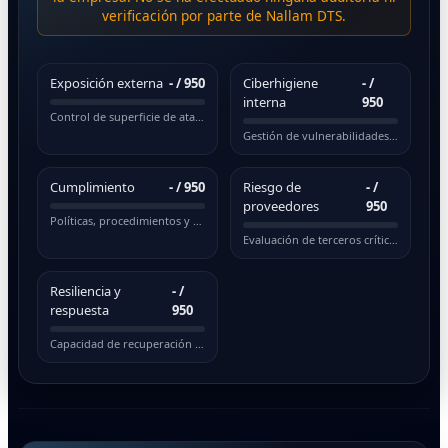
verificación por parte de Nallam DTS.
Exposición externa
-
/ 950
Ciberhigiene
-
/
interna
950
Control de superficie de ataque pública
Gestión de vulnerabilidades y actualizaciones
Cumplimiento
-
/ 950
Riesgo de
-
/
proveedores
950
Políticas, procedimientos y normativas
Evaluación de terceros críticos
Resiliencia y
-
/
respuesta
950
Capacidad de recuperación ante incidentes