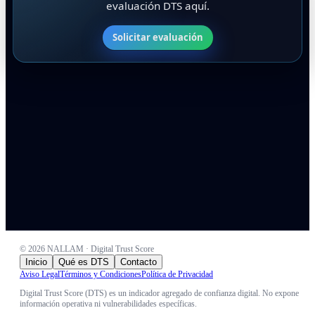
evaluación DTS aquí.
Solicitar evaluación
©
2026
NALLAM · Digital Trust Score
Inicio
Qué es DTS
Contacto
Aviso Legal
Términos y Condiciones
Política de Privacidad
Digital Trust Score (DTS) es un indicador agregado de confianza digital. No expone
información operativa ni vulnerabilidades específicas.