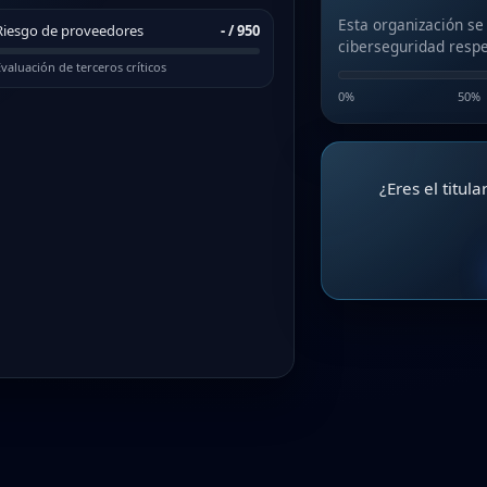
Esta organización se
Riesgo de proveedores
-
/ 950
ciberseguridad respe
valuación de terceros críticos
0%
50%
¿Eres el titul