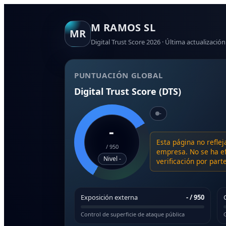
M RAMOS SL
MR
Digital Trust Score 2026 · Última actualización
PUNTUACIÓN GLOBAL
Digital Trust Score (DTS)
-
-
Esta página no reflej
/
950
empresa. No se ha ef
Nivel -
verificación por par
Exposición externa
-
/ 950
Control de superficie de ataque pública
G