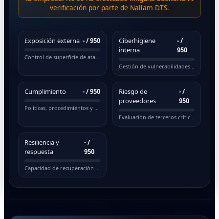
verificación por parte de Nallam DTS.
Exposición externa
-
/ 950
Ciberhigiene
-
/
interna
950
Control de superficie de ataque pública
Gestión de vulnerabilidades y actualizaciones
Cumplimiento
-
/ 950
Riesgo de
-
/
proveedores
950
Políticas, procedimientos y normativas
Evaluación de terceros críticos
Resiliencia y
-
/
respuesta
950
Capacidad de recuperación ante incidentes