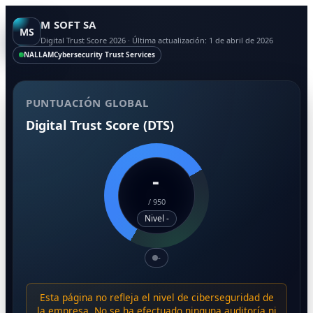
M SOFT SA
MS
Digital Trust Score 2026 · Última actualización: 1 de abril de 2026
NALLAM
Cybersecurity Trust Services
PUNTUACIÓN GLOBAL
Digital Trust Score (DTS)
-
/
950
Nivel -
-
Esta página no refleja el nivel de ciberseguridad de
la empresa. No se ha efectuado ninguna auditoría ni