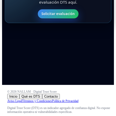
evaluación DTS aquí.
Solicitar evaluación
©
2026
NALLAM · Digital Trust Score
Inicio
Qué es DTS
Contacto
Aviso Legal
Términos y Condiciones
Política de Privacidad
Digital Trust Score (DTS) es un indicador agregado de confianza digital. No expone
información operativa ni vulnerabilidades específicas.