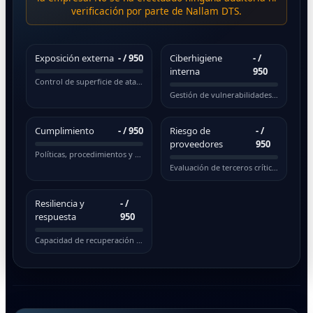
verificación por parte de Nallam DTS.
Exposición externa
-
/ 950
Ciberhigiene
-
/
interna
950
Control de superficie de ataque pública
Gestión de vulnerabilidades y actualizaciones
Cumplimiento
-
/ 950
Riesgo de
-
/
proveedores
950
Políticas, procedimientos y normativas
Evaluación de terceros críticos
Resiliencia y
-
/
respuesta
950
Capacidad de recuperación ante incidentes