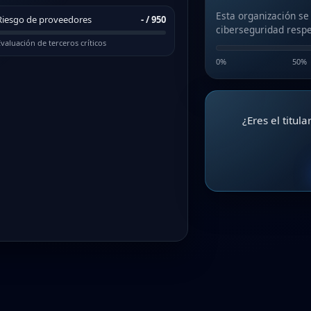
Esta organización se
Riesgo de proveedores
-
/ 950
ciberseguridad respe
valuación de terceros críticos
0%
50%
¿Eres el titul