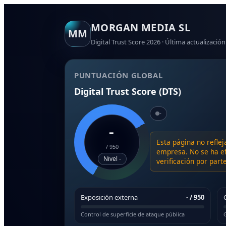
MORGAN MEDIA SL
MM
Digital Trust Score 2026 · Última actualización
PUNTUACIÓN GLOBAL
Digital Trust Score (DTS)
-
-
Esta página no reflej
/
950
empresa. No se ha ef
Nivel -
verificación por par
Exposición externa
-
/ 950
Control de superficie de ataque pública
G