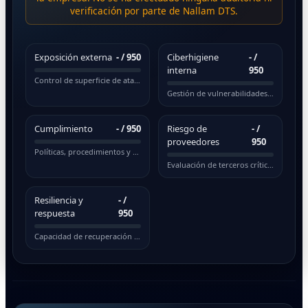
verificación por parte de Nallam DTS.
Exposición externa
-
/ 950
Ciberhigiene
-
/
interna
950
Control de superficie de ataque pública
Gestión de vulnerabilidades y actualizaciones
Cumplimiento
-
/ 950
Riesgo de
-
/
proveedores
950
Políticas, procedimientos y normativas
Evaluación de terceros críticos
Resiliencia y
-
/
respuesta
950
Capacidad de recuperación ante incidentes