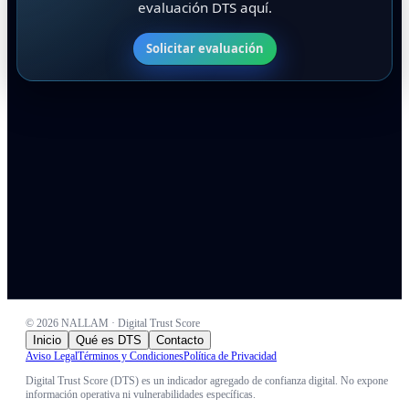
evaluación DTS aquí.
Solicitar evaluación
©
2026
NALLAM · Digital Trust Score
Inicio
Qué es DTS
Contacto
Aviso Legal
Términos y Condiciones
Política de Privacidad
Digital Trust Score (DTS) es un indicador agregado de confianza digital. No expone
información operativa ni vulnerabilidades específicas.