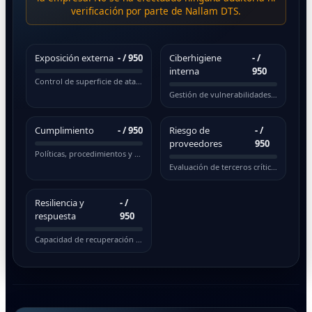
verificación por parte de Nallam DTS.
Exposición externa
-
/ 950
Ciberhigiene
-
/
interna
950
Control de superficie de ataque pública
Gestión de vulnerabilidades y actualizaciones
Cumplimiento
-
/ 950
Riesgo de
-
/
proveedores
950
Políticas, procedimientos y normativas
Evaluación de terceros críticos
Resiliencia y
-
/
respuesta
950
Capacidad de recuperación ante incidentes