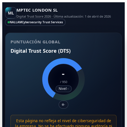
MPTEC LONDON SL
ML
Digital Trust Score 2026 · Última actualización: 1 de abril de 2026
NALLAM
Cybersecurity Trust Services
PUNTUACIÓN GLOBAL
Digital Trust Score (DTS)
-
/
950
Nivel -
-
Esta página no refleja el nivel de ciberseguridad de
la empresa. No se ha efectuado ninguna auditoría ni