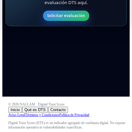
evaluación DTS aquí.
Solicitar evaluación
©
2026
NALLAM · Digital Trust Score
Inicio
Qué es DTS
Contacto
Aviso Legal
Términos y Condiciones
Política de Privacidad
Digital Trust Score (DTS) es un indicador agregado de confianza digital. No expone
información operativa ni vulnerabilidades específicas.