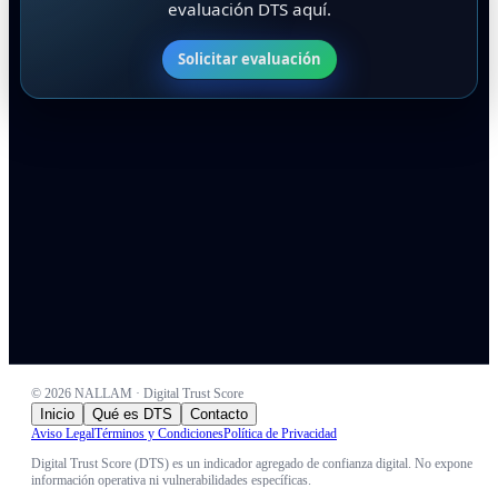
evaluación DTS aquí.
Solicitar evaluación
©
2026
NALLAM · Digital Trust Score
Inicio
Qué es DTS
Contacto
Aviso Legal
Términos y Condiciones
Política de Privacidad
Digital Trust Score (DTS) es un indicador agregado de confianza digital. No expone
información operativa ni vulnerabilidades específicas.