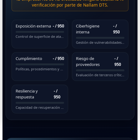
verificación por parte de Nallam DTS.
Exposición externa
-
/ 950
Ciberhigiene
-
/
interna
950
Control de superficie de ataque pública
Gestión de vulnerabilidades y actualizaciones
Cumplimiento
-
/ 950
Riesgo de
-
/
proveedores
950
Políticas, procedimientos y normativas
Evaluación de terceros críticos
Resiliencia y
-
/
respuesta
950
Capacidad de recuperación ante incidentes