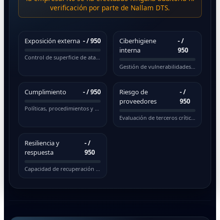
verificación por parte de Nallam DTS.
Exposición externa
-
/ 950
Ciberhigiene
-
/
interna
950
Control de superficie de ataque pública
Gestión de vulnerabilidades y actualizaciones
Cumplimiento
-
/ 950
Riesgo de
-
/
proveedores
950
Políticas, procedimientos y normativas
Evaluación de terceros críticos
Resiliencia y
-
/
respuesta
950
Capacidad de recuperación ante incidentes