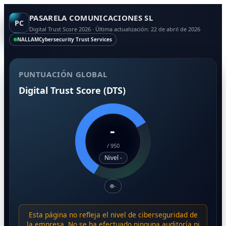
PASARELA COMUNICACIONES SL
PC
Digital Trust Score 2026 · Última actualización: 22 de abril de 2026
NALLAM
Cybersecurity Trust Services
PUNTUACIÓN GLOBAL
Digital Trust Score (DTS)
-
/
950
Nivel -
-
Esta página no refleja el nivel de ciberseguridad de
la empresa. No se ha efectuado ninguna auditoría ni