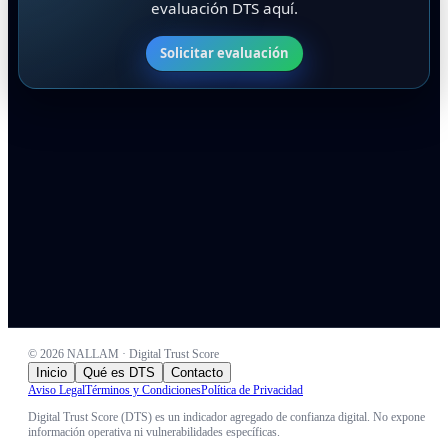
evaluación DTS aquí.
Solicitar evaluación
©
2026
NALLAM · Digital Trust Score
Inicio
Qué es DTS
Contacto
Aviso Legal
Términos y Condiciones
Política de Privacidad
Digital Trust Score (DTS) es un indicador agregado de confianza digital. No expone
información operativa ni vulnerabilidades específicas.