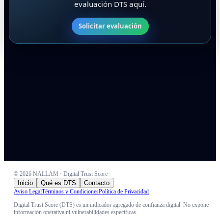
evaluación DTS aquí.
Solicitar evaluación
©
2026
NALLAM · Digital Trust Score
Inicio
Qué es DTS
Contacto
Aviso Legal
Términos y Condiciones
Política de Privacidad
Digital Trust Score (DTS) es un indicador agregado de confianza digital. No expone
información operativa ni vulnerabilidades específicas.