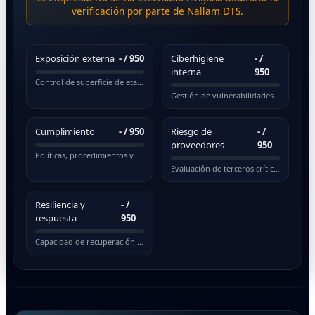
verificación por parte de Nallam DTS.
Exposición externa
-
/ 950
Ciberhigiene
-
/
interna
950
Control de superficie de ataque pública
Gestión de vulnerabilidades y actualizaciones
Cumplimiento
-
/ 950
Riesgo de
-
/
proveedores
950
Políticas, procedimientos y normativas
Evaluación de terceros críticos
Resiliencia y
-
/
respuesta
950
Capacidad de recuperación ante incidentes