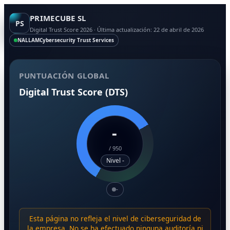
PRIMECUBE SL
PS
Digital Trust Score 2026 · Última actualización: 22 de abril de 2026
NALLAM
Cybersecurity Trust Services
PUNTUACIÓN GLOBAL
Digital Trust Score (DTS)
-
/
950
Nivel -
-
Esta página no refleja el nivel de ciberseguridad de
la empresa. No se ha efectuado ninguna auditoría ni