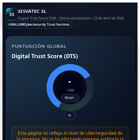
SISVATEC SL
SS
Digital Trust Score 2026 · Última actualización: 22 de abril de 2026
NALLAM
Cybersecurity Trust Services
PUNTUACIÓN GLOBAL
Digital Trust Score (DTS)
-
/
950
Nivel -
-
Esta página no refleja el nivel de ciberseguridad de
la empresa. No se ha efectuado ninguna auditoría ni