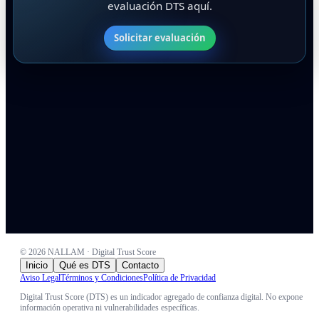
evaluación DTS aquí.
Solicitar evaluación
©
2026
NALLAM · Digital Trust Score
Inicio
Qué es DTS
Contacto
Aviso Legal
Términos y Condiciones
Política de Privacidad
Digital Trust Score (DTS) es un indicador agregado de confianza digital. No expone
información operativa ni vulnerabilidades específicas.