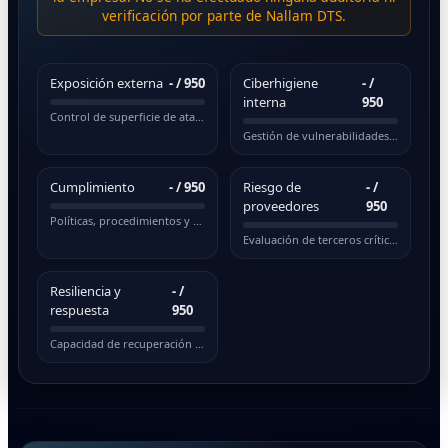
verificación por parte de Nallam DTS.
Exposición externa
-
/ 950
Ciberhigiene
-
/
interna
950
Control de superficie de ataque pública
Gestión de vulnerabilidades y actualizaciones
Cumplimiento
-
/ 950
Riesgo de
-
/
proveedores
950
Políticas, procedimientos y normativas
Evaluación de terceros críticos
Resiliencia y
-
/
respuesta
950
Capacidad de recuperación ante incidentes