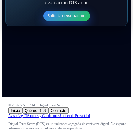
evaluación DTS aquí.
Solicitar evaluación
©
2026
NALLAM · Digital Trust Score
Inicio
Qué es DTS
Contacto
Aviso Legal
Términos y Condiciones
Política de Privacidad
Digital Trust Score (DTS) es un indicador agregado de confianza digital. No expone
información operativa ni vulnerabilidades específicas.