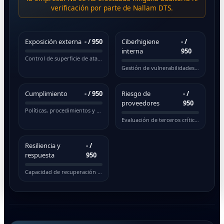
verificación por parte de Nallam DTS.
Exposición externa
-
/ 950
Ciberhigiene
-
/
interna
950
Control de superficie de ataque pública
Gestión de vulnerabilidades y actualizaciones
Cumplimiento
-
/ 950
Riesgo de
-
/
proveedores
950
Políticas, procedimientos y normativas
Evaluación de terceros críticos
Resiliencia y
-
/
respuesta
950
Capacidad de recuperación ante incidentes