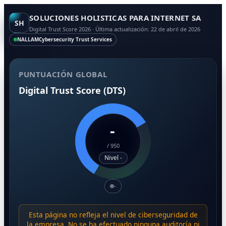
SOLUCIONES HOLISTICAS PARA INTERNET SA
SH
Digital Trust Score 2026 · Última actualización: 22 de abril de 2026
NALLAM
Cybersecurity Trust Services
PUNTUACIÓN GLOBAL
Digital Trust Score (DTS)
-
/
950
Nivel -
-
Esta página no refleja el nivel de ciberseguridad de
la empresa. No se ha efectuado ninguna auditoría ni