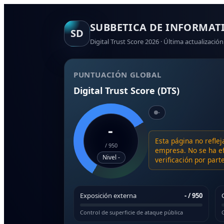
SUBBETICA DE INFORMATI
SD
Digital Trust Score 2026 · Última actualización
PUNTUACIÓN GLOBAL
Digital Trust Score (DTS)
-
-
Esta página no reflej
/
950
empresa. No se ha ef
Nivel -
verificación por par
Exposición externa
-
/ 950
Control de superficie de ataque pública
G