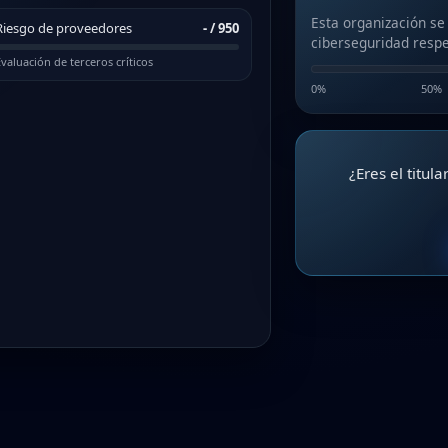
Esta organización se
Riesgo de proveedores
-
/ 950
ciberseguridad respe
valuación de terceros críticos
0%
50%
¿Eres el titul