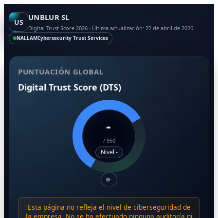
UNBLUR SL
US
Digital Trust Score 2026 · Última actualización: 22 de abril de 2026
NALLAM
Cybersecurity Trust Services
PUNTUACIÓN GLOBAL
Digital Trust Score (DTS)
-
/
950
Nivel -
-
Esta página no refleja el nivel de ciberseguridad de
la empresa. No se ha efectuado ninguna auditoría ni