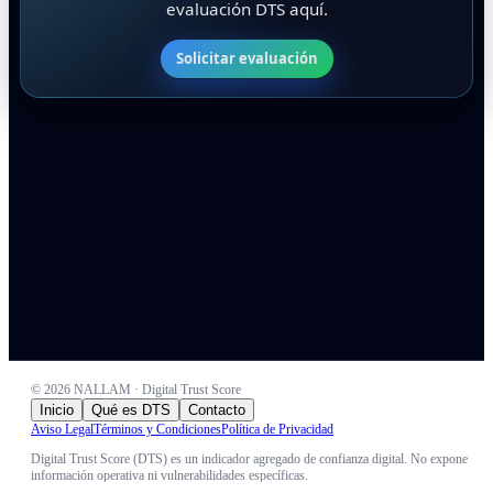
evaluación DTS aquí.
Solicitar evaluación
©
2026
NALLAM · Digital Trust Score
Inicio
Qué es DTS
Contacto
Aviso Legal
Términos y Condiciones
Política de Privacidad
Digital Trust Score (DTS) es un indicador agregado de confianza digital. No expone
información operativa ni vulnerabilidades específicas.