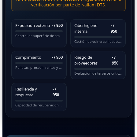
verificación por parte de Nallam DTS.
Exposición externa
-
/ 950
Ciberhigiene
-
/
interna
950
Control de superficie de ataque pública
Gestión de vulnerabilidades y actualizaciones
Cumplimiento
-
/ 950
Riesgo de
-
/
proveedores
950
Políticas, procedimientos y normativas
Evaluación de terceros críticos
Resiliencia y
-
/
respuesta
950
Capacidad de recuperación ante incidentes