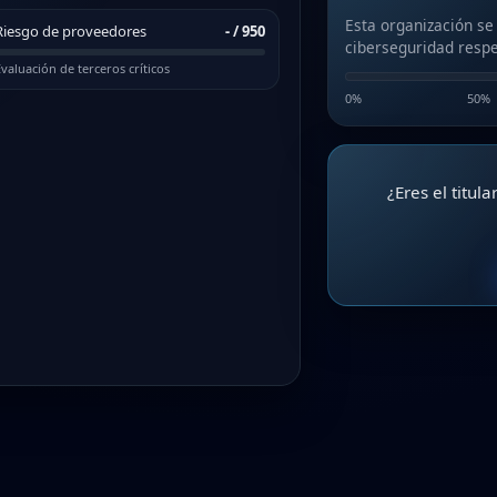
Esta organización se
Riesgo de proveedores
-
/ 950
ciberseguridad respe
valuación de terceros críticos
0%
50%
¿Eres el titul