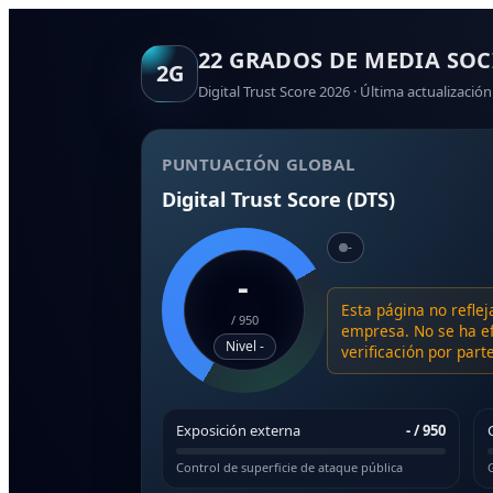
22 GRADOS DE MEDIA SOC
2G
Digital Trust Score 2026 · Última actualización
PUNTUACIÓN GLOBAL
Digital Trust Score (DTS)
-
-
Esta página no reflej
/
950
empresa. No se ha ef
Nivel -
verificación por par
Exposición externa
-
/ 950
Control de superficie de ataque pública
G