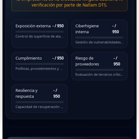
verificación por parte de Nallam DTS.
Exposición externa
-
/ 950
Ciberhigiene
-
/
interna
950
Control de superficie de ataque pública
Gestión de vulnerabilidades y actualizaciones
Cumplimiento
-
/ 950
Riesgo de
-
/
proveedores
950
Políticas, procedimientos y normativas
Evaluación de terceros críticos
Resiliencia y
-
/
respuesta
950
Capacidad de recuperación ante incidentes