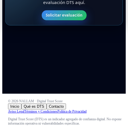
evaluación DTS aquí.
Solicitar evaluación
©
2026
NALLAM · Digital Trust Score
Inicio
Qué es DTS
Contacto
Aviso Legal
Términos y Condiciones
Política de Privacidad
Digital Trust Score (DTS) es un indicador agregado de confianza digital. No expone
información operativa ni vulnerabilidades específicas.