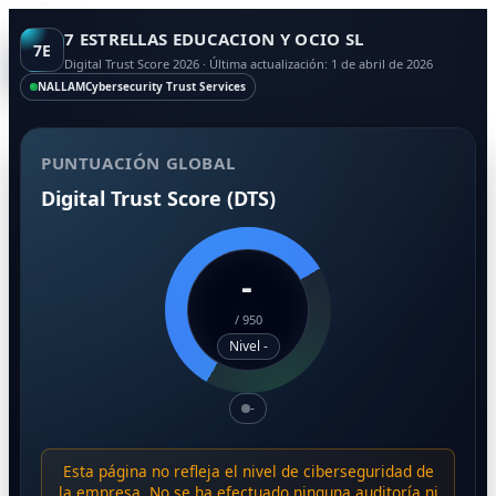
7 ESTRELLAS EDUCACION Y OCIO SL
7E
Digital Trust Score 2026 · Última actualización: 1 de abril de 2026
NALLAM
Cybersecurity Trust Services
PUNTUACIÓN GLOBAL
Digital Trust Score (DTS)
-
/
950
Nivel -
-
Esta página no refleja el nivel de ciberseguridad de
la empresa. No se ha efectuado ninguna auditoría ni