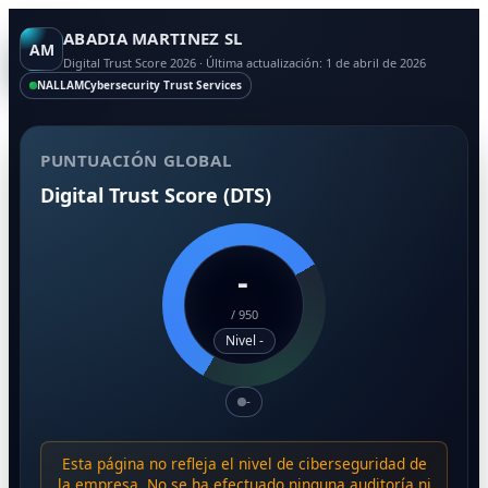
ABADIA MARTINEZ SL
AM
Digital Trust Score 2026 · Última actualización: 1 de abril de 2026
NALLAM
Cybersecurity Trust Services
PUNTUACIÓN GLOBAL
Digital Trust Score (DTS)
-
/
950
Nivel -
-
Esta página no refleja el nivel de ciberseguridad de
la empresa. No se ha efectuado ninguna auditoría ni