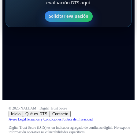
evaluación DTS aquí.
Solicitar evaluación
©
2026
NALLAM · Digital Trust Score
Inicio
Qué es DTS
Contacto
Aviso Legal
Términos y Condiciones
Política de Privacidad
Digital Trust Score (DTS) es un indicador agregado de confianza digital. No expone
información operativa ni vulnerabilidades específicas.