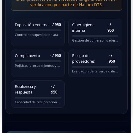
verificación por parte de Nallam DTS.
Exposición externa
-
/ 950
Ciberhigiene
-
/
interna
950
Control de superficie de ataque pública
Gestión de vulnerabilidades y actualizaciones
Cumplimiento
-
/ 950
Riesgo de
-
/
proveedores
950
Políticas, procedimientos y normativas
Evaluación de terceros críticos
Resiliencia y
-
/
respuesta
950
Capacidad de recuperación ante incidentes