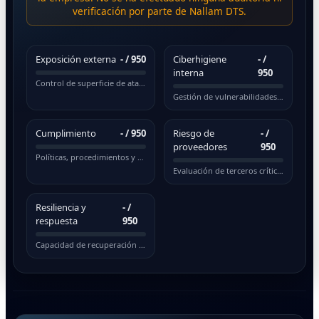
verificación por parte de Nallam DTS.
Exposición externa
-
/ 950
Ciberhigiene
-
/
interna
950
Control de superficie de ataque pública
Gestión de vulnerabilidades y actualizaciones
Cumplimiento
-
/ 950
Riesgo de
-
/
proveedores
950
Políticas, procedimientos y normativas
Evaluación de terceros críticos
Resiliencia y
-
/
respuesta
950
Capacidad de recuperación ante incidentes