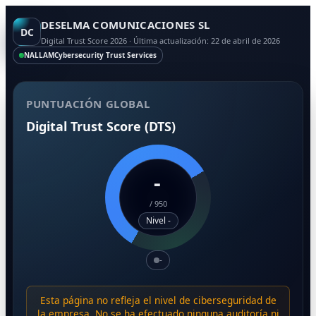
DESELMA COMUNICACIONES SL
DC
Digital Trust Score 2026 · Última actualización: 22 de abril de 2026
NALLAM
Cybersecurity Trust Services
PUNTUACIÓN GLOBAL
Digital Trust Score (DTS)
-
/
950
Nivel -
-
Esta página no refleja el nivel de ciberseguridad de
la empresa. No se ha efectuado ninguna auditoría ni