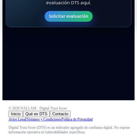
evaluación DTS aquí.
Solicitar evaluación
©
2026
NALLAM · Digital Trust Score
Inicio
Qué es DTS
Contacto
Aviso Legal
Términos y Condiciones
Política de Privacidad
Digital Trust Score (DTS) es un indicador agregado de confianza digital. No expone
información operativa ni vulnerabilidades específicas.