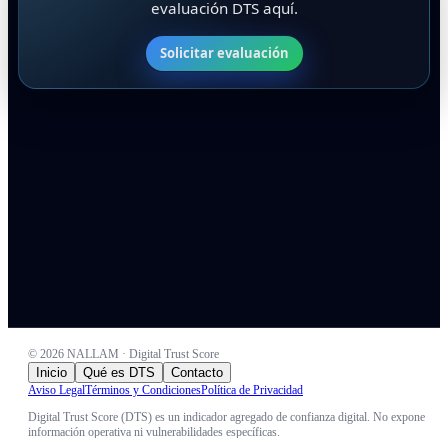
evaluación DTS aquí.
Solicitar evaluación
©
2026
NALLAM · Digital Trust Score
Inicio
Qué es DTS
Contacto
Aviso Legal
Términos y Condiciones
Política de Privacidad
Digital Trust Score (DTS) es un indicador agregado de confianza digital. No expone
información operativa ni vulnerabilidades específicas.