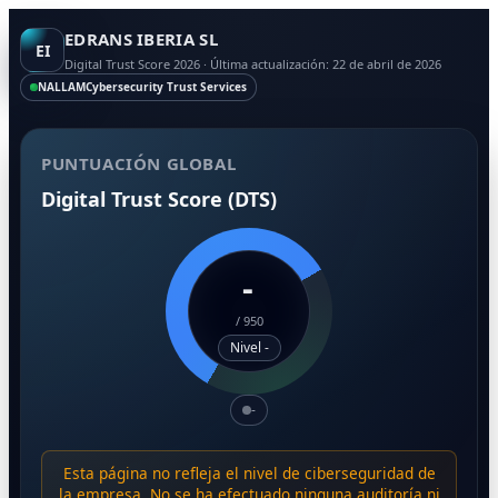
EDRANS IBERIA SL
EI
Digital Trust Score 2026 · Última actualización: 22 de abril de 2026
NALLAM
Cybersecurity Trust Services
PUNTUACIÓN GLOBAL
Digital Trust Score (DTS)
-
/
950
Nivel -
-
Esta página no refleja el nivel de ciberseguridad de
la empresa. No se ha efectuado ninguna auditoría ni