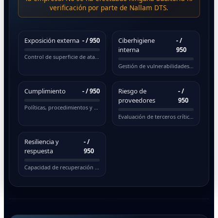
verificación por parte de Nallam DTS.
Exposición externa
-
/ 950
Ciberhigiene
-
/
interna
950
Control de superficie de ataque pública
Gestión de vulnerabilidades y actualizaciones
Cumplimiento
-
/ 950
Riesgo de
-
/
proveedores
950
Políticas, procedimientos y normativas
Evaluación de terceros críticos
Resiliencia y
-
/
respuesta
950
Capacidad de recuperación ante incidentes