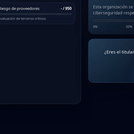
Esta organización se
Riesgo de proveedores
-
/ 950
ciberseguridad respe
valuación de terceros críticos
0%
50%
¿Eres el titul