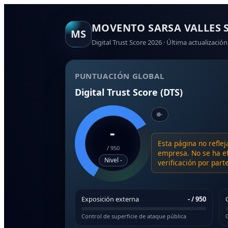
MOVENTO SARSA VALLES S
MS
Digital Trust Score 2026 · Última actualización
PUNTUACIÓN GLOBAL
Digital Trust Score (DTS)
-
-
Esta página no reflej
/
950
empresa. No se ha ef
Nivel -
verificación por par
Exposición externa
-
/ 950
Control de superficie de ataque pública
G