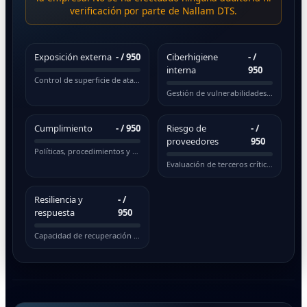
verificación por parte de Nallam DTS.
Exposición externa
-
/ 950
Ciberhigiene
-
/
interna
950
Control de superficie de ataque pública
Gestión de vulnerabilidades y actualizaciones
Cumplimiento
-
/ 950
Riesgo de
-
/
proveedores
950
Políticas, procedimientos y normativas
Evaluación de terceros críticos
Resiliencia y
-
/
respuesta
950
Capacidad de recuperación ante incidentes