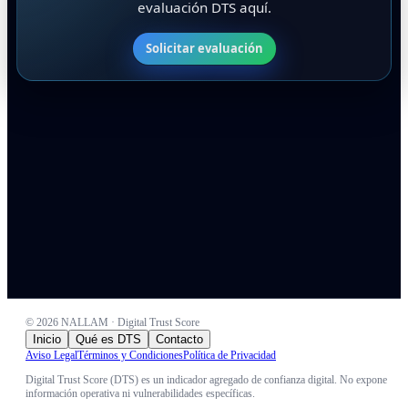
evaluación DTS aquí.
Solicitar evaluación
©
2026
NALLAM · Digital Trust Score
Inicio
Qué es DTS
Contacto
Aviso Legal
Términos y Condiciones
Política de Privacidad
Digital Trust Score (DTS) es un indicador agregado de confianza digital. No expone
información operativa ni vulnerabilidades específicas.