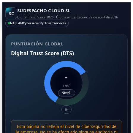
SUDESPACHO CLOUD SL
SC
Digital Trust Score 2026 · Última actualización: 22 de abril de 2026
NALLAM
Cybersecurity Trust Services
PUNTUACIÓN GLOBAL
Digital Trust Score (DTS)
-
/
950
Nivel -
-
Esta página no refleja el nivel de ciberseguridad de
la empresa. No se ha efectuado ninguna auditoría ni