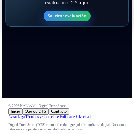
evaluación DTS aquí.
Solicitar evaluación
©
2026
NALLAM · Digital Trust Score
Inicio
Qué es DTS
Contacto
Aviso Legal
Términos y Condiciones
Política de Privacidad
Digital Trust Score (DTS) es un indicador agregado de confianza digital. No expone
información operativa ni vulnerabilidades específicas.