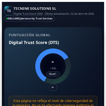
TICNINE SOLUTIONS SL
TS
Digital Trust Score 2026 · Última actualización: 22 de abril de 2026
NALLAM
Cybersecurity Trust Services
PUNTUACIÓN GLOBAL
Digital Trust Score (DTS)
-
/
950
Nivel -
-
Esta página no refleja el nivel de ciberseguridad de
la empresa. No se ha efectuado ninguna auditoría ni