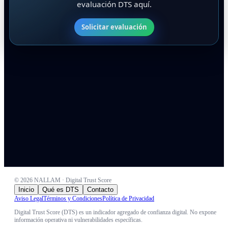
evaluación DTS aquí.
Solicitar evaluación
©
2026
NALLAM · Digital Trust Score
Inicio
Qué es DTS
Contacto
Aviso Legal
Términos y Condiciones
Política de Privacidad
Digital Trust Score (DTS) es un indicador agregado de confianza digital. No expone
información operativa ni vulnerabilidades específicas.