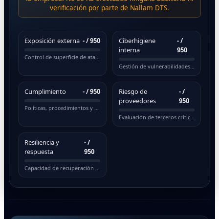
verificación por parte de Nallam DTS.
Exposición externa
-
/ 950
Ciberhigiene
-
/
interna
950
Control de superficie de ataque pública
Gestión de vulnerabilidades y actualizaciones
Cumplimiento
-
/ 950
Riesgo de
-
/
proveedores
950
Políticas, procedimientos y normativas
Evaluación de terceros críticos
Resiliencia y
-
/
respuesta
950
Capacidad de recuperación ante incidentes